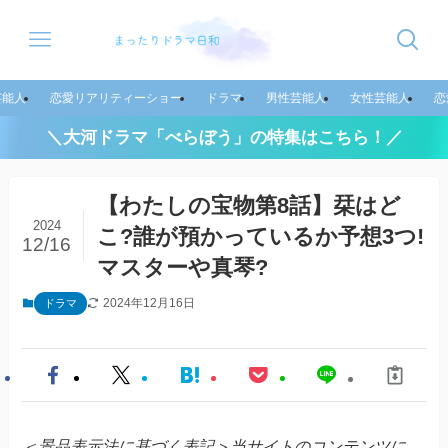
芸能人
恋愛リアリティーショー
ドラマ
男性芸能人
女性芸能人
恋
＼大河ドラマ「べらぼう」の特集はこちら！／
【わたしの宝物第8話】栞はど
2024
こ?誰が預かっているか予想3つ!
12/16
マスターや真琴?
2024年12月16日
ドラマ
＜景品表示法に基づく表記＞当サイトのコンテンツに