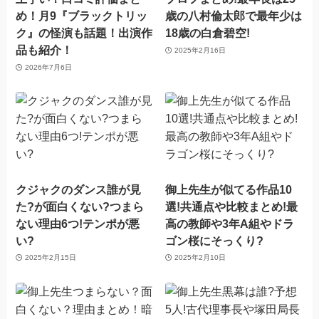
め！月9『ブラックトリッ
歳の八村倫太郎で最年少は
ク』の怪演も話題！出演作
18歳の白倉碧空!
品も紹介！
2025年2月16日
2026年7月6日
クジャクのダンス誰が見
御上先生が似てる作品10
た?が面白くない?つまら
選!共通点や比較まとめ!最
ない理由6つ!テンポが悪
高の教師や3年A組やドラ
い?
ゴン桜にそっくり?
2025年2月15日
2025年2月10日