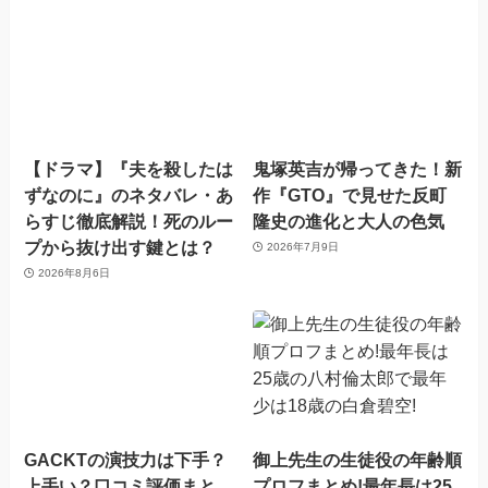
【ドラマ】『夫を殺したは
鬼塚英吉が帰ってきた！新
ずなのに』のネタバレ・あ
作『GTO』で見せた反町
らすじ徹底解説！死のルー
隆史の進化と大人の色気
プから抜け出す鍵とは？
2026年7月9日
2026年8月6日
GACKTの演技力は下手？
御上先生の生徒役の年齢順
上手い？口コミ評価まと
プロフまとめ!最年長は25