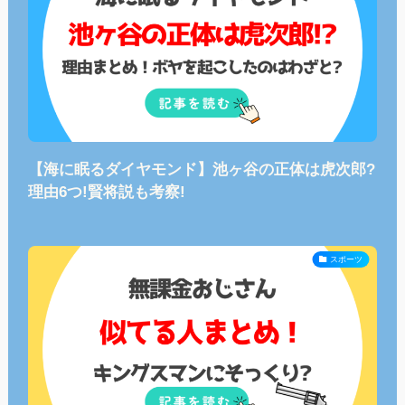
【海に眠るダイヤモンド】池ヶ谷の正体は虎次郎?
理由6つ!賢将説も考察!
スポーツ