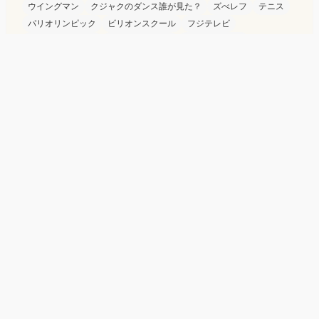
ウイングマン
クジャクのダンス誰が見た？
ズべレフ
テニス
パリオリンピック
ビリオンスクール
フジテレビ
ブラックトリック
ブラックペアン2
ホットスポット
ヤニック・シナー
ラブトランジット2
南くんが恋人
反町隆史
大河ドラマ
夫を殺したはずなのに
御上先生
新宿野戦病院
望月慎太郎
民王R
海に眠るダイヤモンド
海のはじまり
潜入兄妹
笑うマトリョーシカ
若草物語
青島くんはいじわる
鬼塚英吉