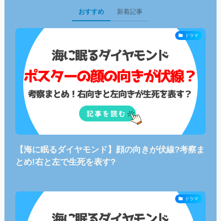
おすすめ
新着記事
ドラマ
【海に眠るダイヤモンド】顔の向きが伏線?考察ま
とめ!右と左で生死を表す?
ドラマ