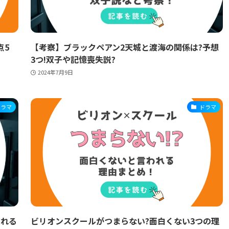
点5
【考察】ブラックペアン2天城と渡海の関係は?予想
3つ!双子や記憶喪失説?
2024年7月9日
ドラマ
ドラマ
される
ビリオンスクールがつまらない?面白くない3つの理