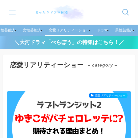
男性芸能人
女性芸能人
恋愛リアリティーショー
ドラマ
男性芸能人
＼大河ドラマ「べらぼう」の特集はこちら！／
恋愛リアリティーショー
– category –
恋愛リアリティーショー