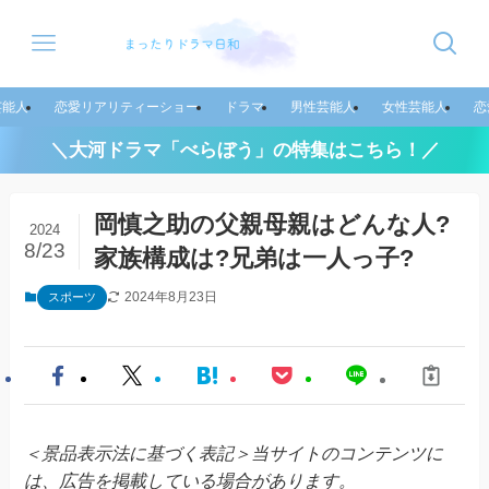
芸能人
恋愛リアリティーショー
ドラマ
男性芸能人
女性芸能人
恋
＼大河ドラマ「べらぼう」の特集はこちら！／
岡慎之助の父親母親はどんな人?
2024
8/23
家族構成は?兄弟は一人っ子?
2024年8月23日
スポーツ
＜景品表示法に基づく表記＞当サイトのコンテンツに
は、広告を掲載している場合があります。