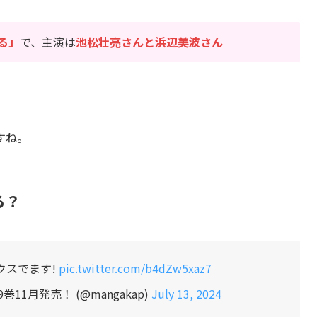
る」
で、主演は
池松壮亮さんと浜辺美波さん
すね。
る？
クスでます!
pic.twitter.com/b4dZw5xaz7
1月発売！ (@mangakap)
July 13, 2024