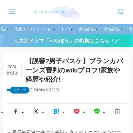
芸能人
恋愛リアリティーショー
ドラマ
男性芸能人
女性芸能人
恋
＼大河ドラマ「べらぼう」の特集はこちら！／
【誤審?男子バスケ】ブランカバ
2024
ーンズ審判のwikiプロフ!家族や
8/23
経歴や紹介!
2024年8月23日
スポーツ
＜景品表示法に基づく表記＞当サイトのコンテンツに