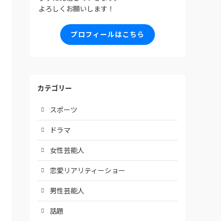
よろしくお願いします！
プロフィールはこちら
カテゴリー
スポーツ
ドラマ
女性芸能人
恋愛リアリティーショー
男性芸能人
話題