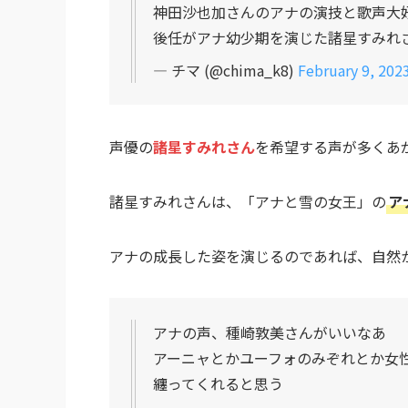
神田沙也加さんのアナの演技と歌声大
後任がアナ幼少期を演じた諸星すみれ
— チマ (@chima_k8)
February 9, 202
声優の
諸星すみれさん
を希望する声が多くあ
諸星すみれさんは、「アナと雪の女王」の
ア
アナの成長した姿を演じるのであれば、自然
アナの声、種崎敦美さんがいいなあ
アーニャとかユーフォのみぞれとか女
纏ってくれると思う