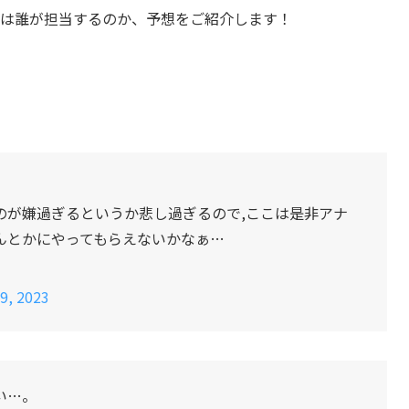
声は誰が担当するのか、予想をご紹介します！
のが嫌過ぎるというか悲し過ぎるので,ここは是非アナ
んとかにやってもらえないかなぁ…
9, 2023
い…。