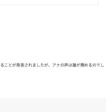
あることが発表されましたが、アナの声は誰が務めるのでし