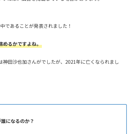
行中であることが発表されました！
務めるかですよね。
は神田沙也加さんがでしたが、2021年に亡くなられまし
が誰になるのか？