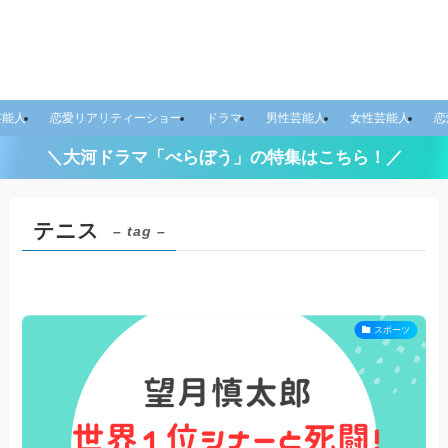
芸能人
恋愛リアリティーショー
ドラマ
男性芸能人
女性芸能人
恋
＼大河ドラマ「べらぼう」の特集はこちら！／
テニス
– tag –
スポーツ