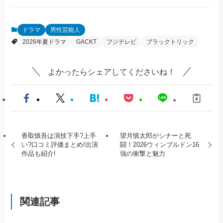
ドラマ
男性芸能人
2026年夏ドラマ
GACKT
フジテレビ
ブラックトリック
よかったらシェアしてくださいね！
香取慎吾は演技下手?上手
望月慎太郎がシナーと死
い?口コミ評価まとめ!出演
闘！2026ウィンブルドン16
作品も紹介!
強の衝撃と魅力
関連記事