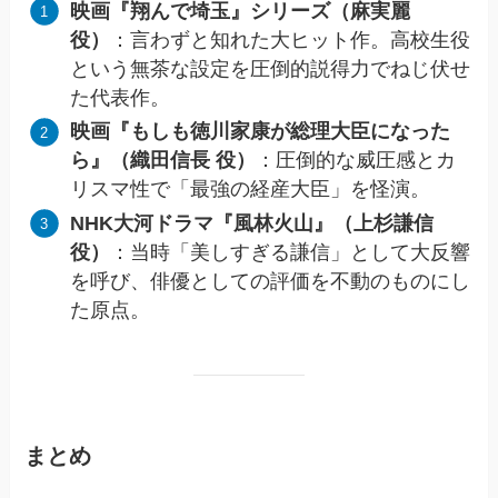
映画『翔んで埼玉』シリーズ（麻実麗
役）
：言わずと知れた大ヒット作。高校生役
という無茶な設定を圧倒的説得力でねじ伏せ
た代表作。
映画『もしも徳川家康が総理大臣になった
ら』（織田信長 役）
：圧倒的な威圧感とカ
リスマ性で「最強の経産大臣」を怪演。
NHK大河ドラマ『風林火山』（上杉謙信
役）
：当時「美しすぎる謙信」として大反響
を呼び、俳優としての評価を不動のものにし
た原点。
まとめ