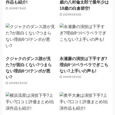
作品も紹介!
歳の八村倫太郎で最年少は
18歳の白倉碧空!
2026年7月4日
2025年2月16日
クジャクのダンス誰が見
永瀬廉の演技は下手すぎ?
た?が面白くない?つまら
理由8つ!ペラペラでぎこち
ない理由6つ!テンポが悪
ない?上手いの声も!
い?
2025年2月15日
2025年2月15日