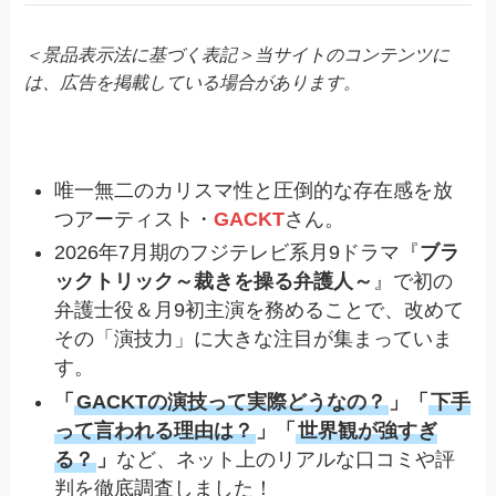
＜景品表示法に基づく表記＞当サイトのコンテンツに
は、広告を掲載している場合があります。
唯一無二のカリスマ性と圧倒的な存在感を放
つアーティスト・
GACKT
さん。
2026年7月期のフジテレビ系月9ドラマ『
ブラ
ックトリック～裁きを操る弁護人～
』で初の
弁護士役＆月9初主演を務めることで、改めて
その「演技力」に大きな注目が集まっていま
す。
「
GACKTの演技って実際どうなの？
」「
下手
って言われる理由は？
」「
世界観が強すぎ
る？
」
など、ネット上のリアルな口コミや評
判を徹底調査しました！